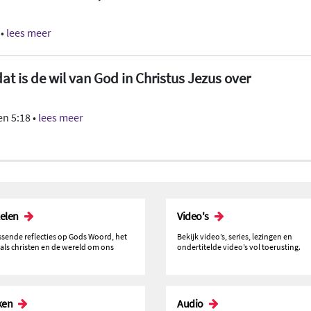
 •
lees meer
at is de wil van God in Christus Jezus over
n 5:18 •
lees meer
kelen
Video's
issende reflecties op Gods Woord, het
Bekijk video’s, series, lezingen en
 als christen en de wereld om ons
ondertitelde video’s vol toerusting.
ken
Audio