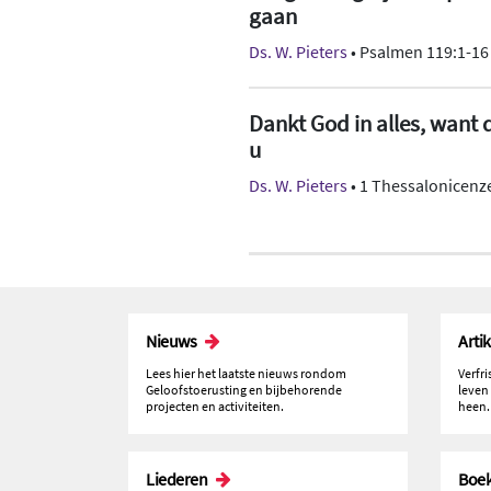
gaan
Ds. W. Pieters
• Psalmen 119:1-16
Dankt God in alles, want d
u
Ds. W. Pieters
• 1 Thessalonicenze
Nieuws
Arti
Lees hier het laatste nieuws rondom
Verfr
Geloofstoerusting en bijbehorende
leven
projecten en activiteiten.
heen.
Liederen
Boe