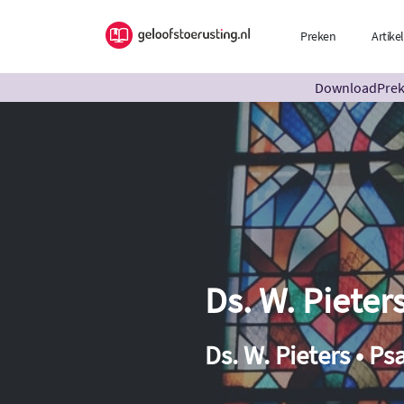
Preken
Artike
DownloadPreke
Ds. W. Pieter
Ds. W. Pieters • P