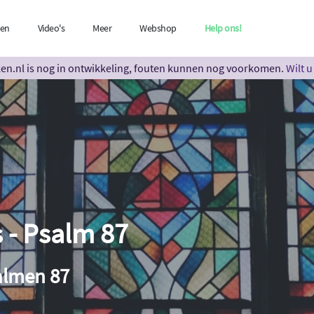
len
Video's
Meer
Webshop
Help ons!
n.nl is nog in ontwikkeling, fouten kunnen nog voorkomen.
Wilt 
s - Psalm 87
salmen 87