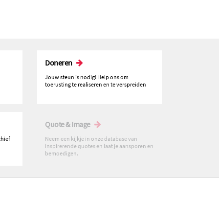
Doneren
Jouw steun is nodig! Help ons om
toerusting te realiseren en te verspreiden
Quote & Image
chief
Neem een kijkje in onze database van
inspirerende quotes en laat je aansporen en
bemoedigen.