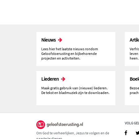
Nieuws
Arti
Lees hier het laatste nieuws rondom
Verfr
Geloofstoerusting en bijbehorende
leven
projecten en activiteiten.
heen.
Liederen
Boe
Maak gratis gebruik van (nieuwe) liederen.
Bezoe
De tekst en bladmuziek zijn te downloaden.
prach
VOLG GE
Om God te verheerlijken, Jezus te volgen en de
naaste te dienen.