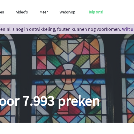
len
Video's
Meer
Webshop
Help ons!
n.nl is nog in ontwikkeling, fouten kunnen nog voorkomen.
Wilt 
oor 7.993 preken