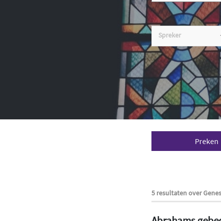
Spreker
Preken
5 resultaten over Genes
Abrahams gebe