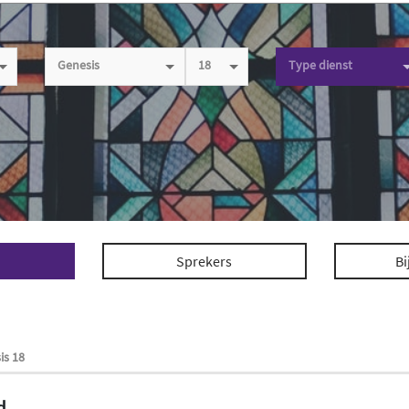
Genesis
18
Type dienst
Sprekers
Bi
is 18
d