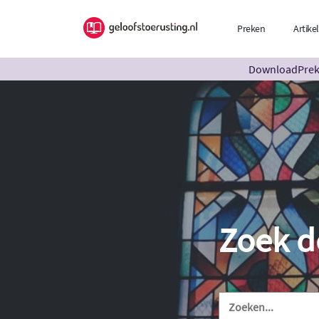
Preken
Artike
DownloadPreke
Zoek d