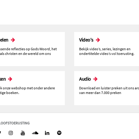
kelen
Video's
issende reflecties op Gods Woord, het
Bekijk video’s, series, lezingen en
 als christen en de wereld om ons
ondertitelde video’s vol toerusting.
ken
Audio
k onze webshop met onder andere
Download en luister preken uit ons ar
tige boeken.
van meer dan 7.000 preken
LOOFSTOERUSTING