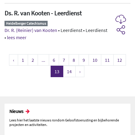
Ds. R. van Kooten - Leerdienst
Heidelberger Catechismus
Dr. R. (Reinier) van Kooten
• Leerdienst • Leerdienst
•
lees meer
‹
1
2
...
6
7
8
9
10
11
12
13
14
›
Nieuws
Lees hier het laatste nieuws rondom Geloofstoerusting en bijbehorende
projecten en activiteiten.