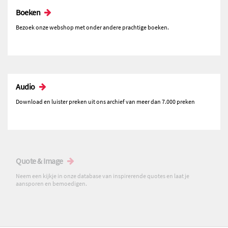
Boeken
Bezoek onze webshop met onder andere prachtige boeken.
Audio
Download en luister preken uit ons archief van meer dan 7.000 preken
Quote & Image
Neem een kijkje in onze database van inspirerende quotes en laat je
aansporen en bemoedigen.