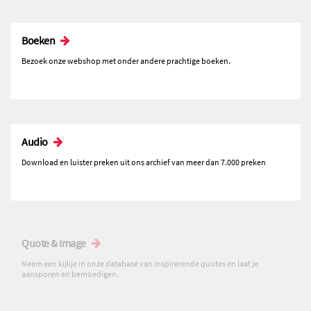
Boeken
Bezoek onze webshop met onder andere prachtige boeken.
Audio
Download en luister preken uit ons archief van meer dan 7.000 preken
Quote & Image
Neem een kijkje in onze database van inspirerende quotes en laat je
aansporen en bemoedigen.