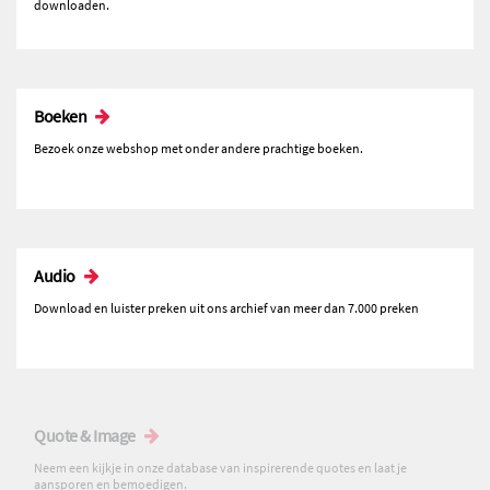
downloaden.
Boeken
Bezoek onze webshop met onder andere prachtige boeken.
Audio
Download en luister preken uit ons archief van meer dan 7.000 preken
Quote & Image
Neem een kijkje in onze database van inspirerende quotes en laat je
aansporen en bemoedigen.