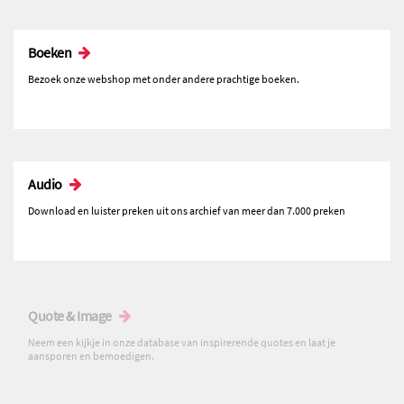
Boeken
Bezoek onze webshop met onder andere prachtige boeken.
Audio
Download en luister preken uit ons archief van meer dan 7.000 preken
Quote & Image
Neem een kijkje in onze database van inspirerende quotes en laat je
aansporen en bemoedigen.