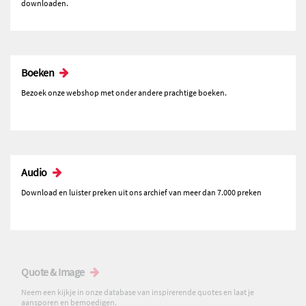
downloaden.
Boeken
Bezoek onze webshop met onder andere prachtige boeken.
Audio
Download en luister preken uit ons archief van meer dan 7.000 preken
Quote & Image
Neem een kijkje in onze database van inspirerende quotes en laat je
aansporen en bemoedigen.