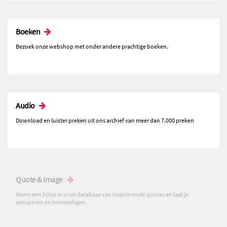
Boeken
Bezoek onze webshop met onder andere prachtige boeken.
Audio
Download en luister preken uit ons archief van meer dan 7.000 preken
Quote & Image
Neem een kijkje in onze database van inspirerende quotes en laat je
aansporen en bemoedigen.