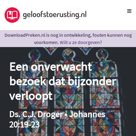
DownloadPreken.nl is nog in ontwikkeling, fouten kunnen nog
voorkomen.
Wilt u ze doorgeven?
Een onverwacht
bezoek dat bijzonder
verloopt
Ds. C.J. Droger • Johannes
20:19-23