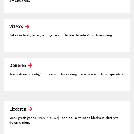
om ons heen.
Video's
Bekijk video’s, series, lezingen en ondertitelde video’s vol toerusting.
Doneren
Jouw steun is nodig! Help ons om toerusting te realiseren en te verspreiden
Liederen
Maak gratis gebruik van (nieuwe) liederen. De tekst en bladmuziek zijn te
downloaden.