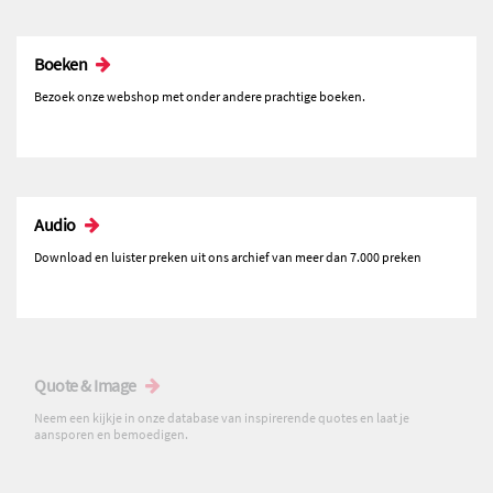
Boeken
Bezoek onze webshop met onder andere prachtige boeken.
Audio
Download en luister preken uit ons archief van meer dan 7.000 preken
Quote & Image
Neem een kijkje in onze database van inspirerende quotes en laat je
aansporen en bemoedigen.