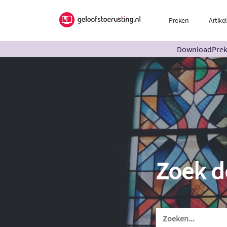
Preken
Artike
DownloadPreke
Zoek d