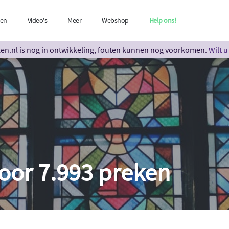
len
Video's
Meer
Webshop
Help ons!
n.nl is nog in ontwikkeling, fouten kunnen nog voorkomen.
Wilt 
oor 7.993 preken