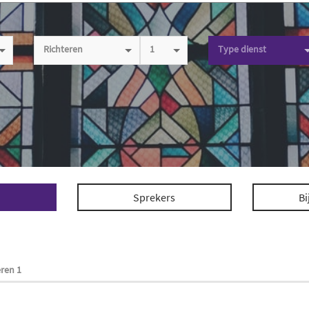
Richteren
1
Type dienst
Sprekers
Bi
eren 1