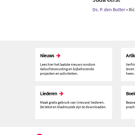
Ds. P. den Butter
• Ri
Nieuws
Arti
Lees hier het laatste nieuws rondom
Verfr
Geloofstoerusting en bijbehorende
leven
projecten en activiteiten.
heen.
Liederen
Boe
Maak gratis gebruik van (nieuwe) liederen.
Bezoe
De tekst en bladmuziek zijn te downloaden.
prach