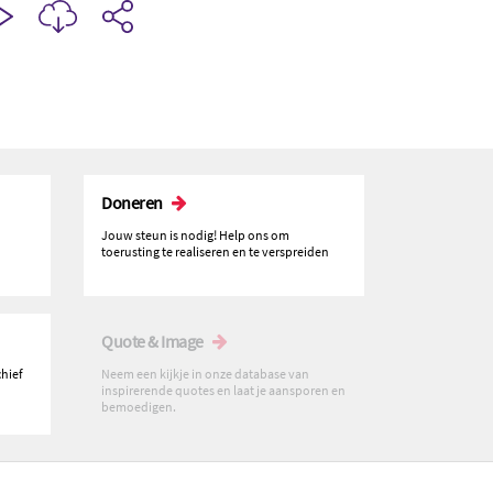
Doneren
Jouw steun is nodig! Help ons om
toerusting te realiseren en te verspreiden
Quote & Image
chief
Neem een kijkje in onze database van
inspirerende quotes en laat je aansporen en
bemoedigen.