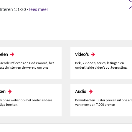
chteren 1:1-20 •
lees meer
kelen
Video's
issende reflecties op Gods Woord, het
Bekijk video’s, series, lezingen en
 als christen en de wereld om ons
ondertitelde video’s vol toerusting.
ken
Audio
k onze webshop met onder andere
Download en luister preken uit ons ar
tige boeken.
van meer dan 7.000 preken