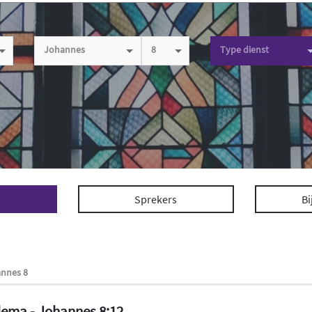
Johannes
8
Type dienst
Sprekers
Bi
annes 8
elema - Johannes 8:12