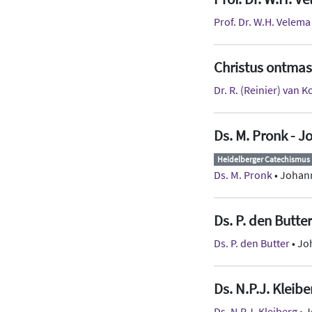
Prof. Dr. W.H. Velema
Christus ontmas
Dr. R. (Reinier) van 
Ds. M. Pronk - J
Heidelberger Catechismus
Ds. M. Pronk
• Johann
Ds. P. den Butte
Ds. P. den Butter
• Jo
Ds. N.P.J. Kleib
Ds. N.P.J. Kleiberg
• J