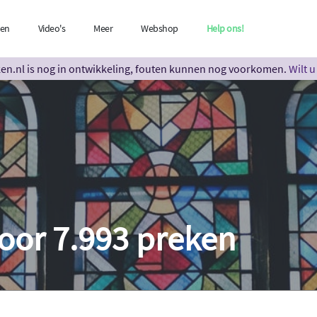
len
Video's
Meer
Webshop
Help ons!
n.nl is nog in ontwikkeling, fouten kunnen nog voorkomen.
Wilt 
oor 7.993 preken