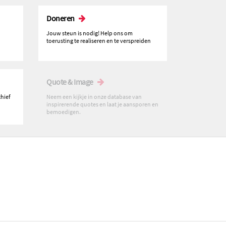
Doneren
Jouw steun is nodig! Help ons om
toerusting te realiseren en te verspreiden
Quote & Image
chief
Neem een kijkje in onze database van
inspirerende quotes en laat je aansporen en
bemoedigen.