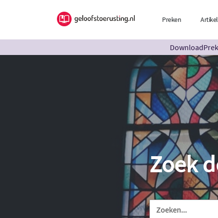
Preken
Artike
DownloadPreke
Zoek d