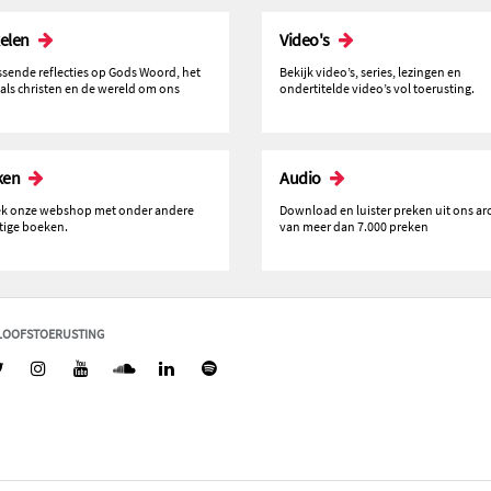
kelen
Video's
issende reflecties op Gods Woord, het
Bekijk video’s, series, lezingen en
 als christen en de wereld om ons
ondertitelde video’s vol toerusting.
ken
Audio
k onze webshop met onder andere
Download en luister preken uit ons ar
tige boeken.
van meer dan 7.000 preken
LOOFSTOERUSTING