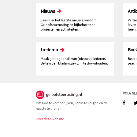
Nieuws
Arti
Lees hier het laatste nieuws rondom
Verfr
Geloofstoerusting en bijbehorende
leven
projecten en activiteiten.
heen.
Liederen
Boe
Maak gratis gebruik van (nieuwe) liederen.
Bezoe
De tekst en bladmuziek zijn te downloaden.
prach
VOLG GE
Om God te verheerlijken, Jezus te volgen en de
naaste te dienen.
Over deze website