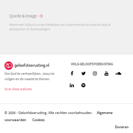
Quote & Image
Neem een kijkje in onze database van inspirerende quotes en laat je
aansporen en bemoedigen.
VOLG GELOOFSTOERUSTING
Om God te verheerlijken, Jezus te
volgen en de naaste te dienen.
Over deze website
© 2026 - Geloofstoerusting. Alle rechten voorbehouden.
Algemene
voorwaarden
Cookies
Doneren