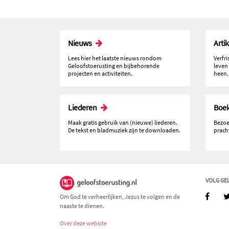
Nieuws
Arti
Lees hier het laatste nieuws rondom
Verfr
Geloofstoerusting en bijbehorende
leven
projecten en activiteiten.
heen.
Liederen
Boe
Maak gratis gebruik van (nieuwe) liederen.
Bezoe
De tekst en bladmuziek zijn te downloaden.
prach
VOLG GE
Om God te verheerlijken, Jezus te volgen en de
naaste te dienen.
Over deze website