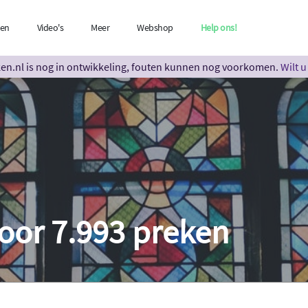
len
Video's
Meer
Webshop
Help ons!
n.nl is nog in ontwikkeling, fouten kunnen nog voorkomen.
Wilt 
oor 7.993 preken