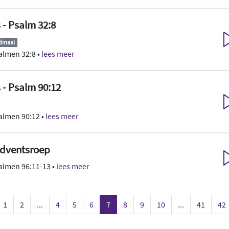
s - Psalm 32:8
ndmaal
almen 32:8 •
lees meer
s - Psalm 90:12
almen 90:12 •
lees meer
adventsroep
almen 96:11-13 •
lees meer
1
2
...
4
5
6
7
8
9
10
...
41
42