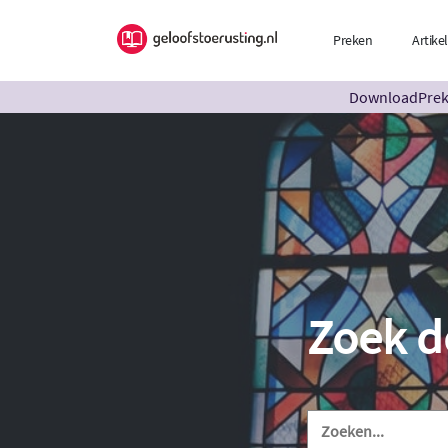
Preken
Artike
DownloadPreke
Zoek d