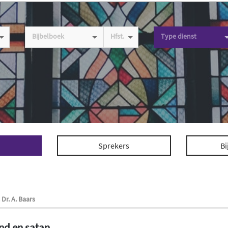
Bijbelboek
Hfst.
Type dienst
Sprekers
Bi
 Dr. A. Baars
ind en satan