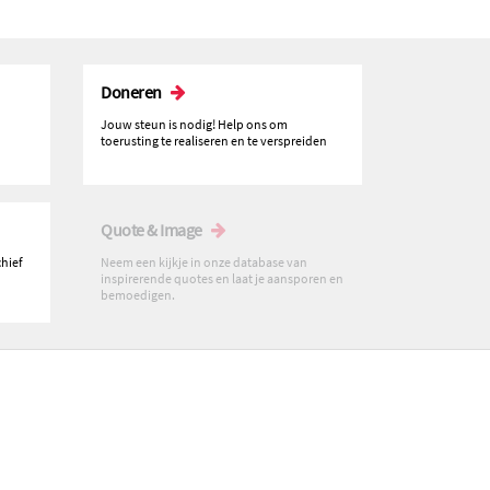
Doneren
Jouw steun is nodig! Help ons om
toerusting te realiseren en te verspreiden
Quote & Image
chief
Neem een kijkje in onze database van
inspirerende quotes en laat je aansporen en
bemoedigen.