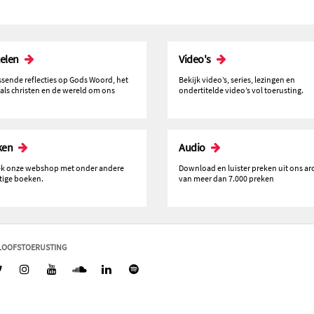
kelen
Video's
issende reflecties op Gods Woord, het
Bekijk video’s, series, lezingen en
 als christen en de wereld om ons
ondertitelde video’s vol toerusting.
ken
Audio
k onze webshop met onder andere
Download en luister preken uit ons ar
tige boeken.
van meer dan 7.000 preken
LOOFSTOERUSTING