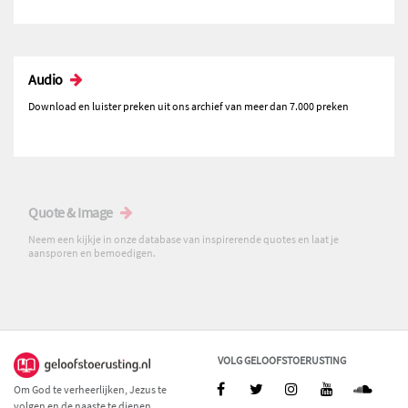
Audio
Download en luister preken uit ons archief van meer dan 7.000 preken
Quote & Image
Neem een kijkje in onze database van inspirerende quotes en laat je
aansporen en bemoedigen.
VOLG GELOOFSTOERUSTING
Om God te verheerlijken, Jezus te
volgen en de naaste te dienen.