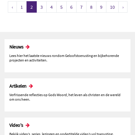
‹
1
2
3
4
5
6
7
8
9
10
›
Nieuws
Lees hier het laatste nieuws rondom Geloofstoerusting en bijbehorende
projecten en activiteiten.
Artikelen
Verfrissende reflecties op Gods Woord, het leven als christen en de wereld
om ons heen.
Video's
Bekijk video’s, series, lezingen en ondertitelde video’s vol toerusting.