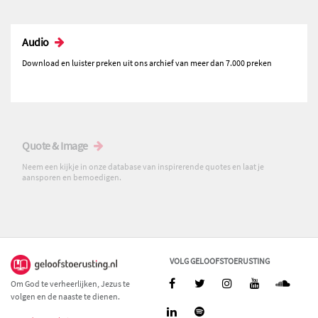
Audio
Download en luister preken uit ons archief van meer dan 7.000 preken
Quote & Image
Neem een kijkje in onze database van inspirerende quotes en laat je
aansporen en bemoedigen.
VOLG GELOOFSTOERUSTING
Om God te verheerlijken, Jezus te
volgen en de naaste te dienen.