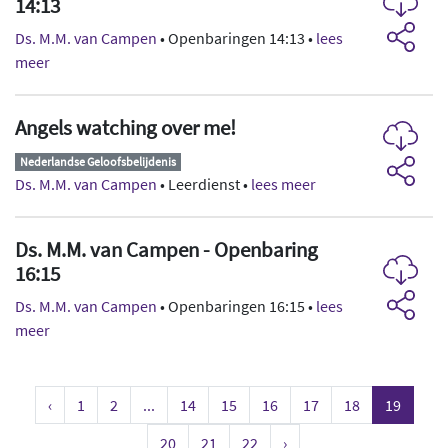
14:13
Ds. M.M. van Campen
• Openbaringen 14:13 •
lees
meer
Angels watching over me!
Nederlandse Geloofsbelijdenis
Ds. M.M. van Campen
• Leerdienst •
lees meer
Ds. M.M. van Campen - Openbaring
16:15
Ds. M.M. van Campen
• Openbaringen 16:15 •
lees
meer
‹
1
2
...
14
15
16
17
18
19
20
21
22
›