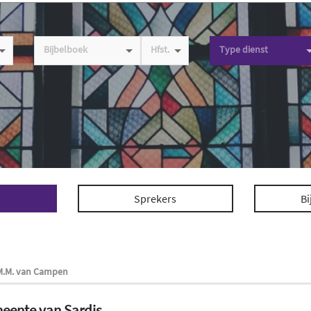
Bijbelboek
Hfst.
Type dienst
Sprekers
Bi
 M.M. van Campen
meente van Sardis