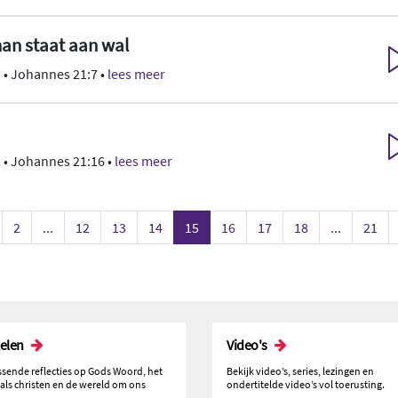
an staat aan wal
n
• Johannes 21:7 •
lees meer
n
• Johannes 21:16 •
lees meer
2
...
12
13
14
15
16
17
18
...
21
kelen
Video's
issende reflecties op Gods Woord, het
Bekijk video’s, series, lezingen en
 als christen en de wereld om ons
ondertitelde video’s vol toerusting.