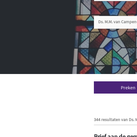
Ds. M.M. van Campen
Preken
344 resultaten van Ds.
Brief aan de ge