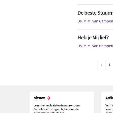
De beste Stuurm
Ds. M.M. van Campe
Heb je Mij lief?
Ds. M.M. van Campe
‹
1
Nieuws
Arti
Lees hier het laatste nieuws rondom
Verfr
Geloofstoerusting en bijbehorende
leven
projecten en activiteiten.
heen.