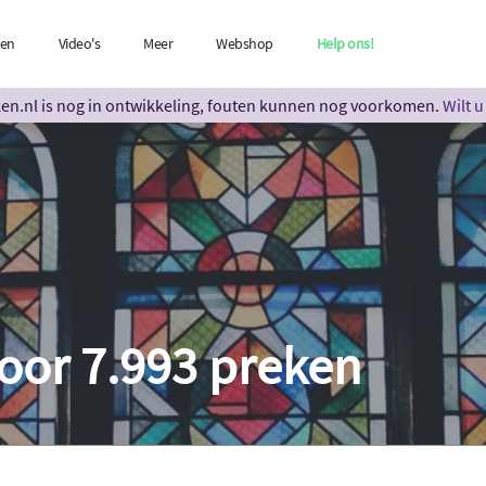
len
Video's
Meer
Webshop
Help ons!
n.nl is nog in ontwikkeling, fouten kunnen nog voorkomen.
Wilt 
oor 7.993 preken