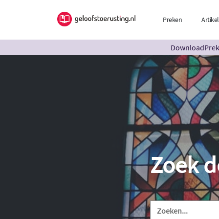
Preken
Artike
DownloadPreke
Zoek d