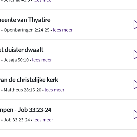
meente van Thyatire
n
• Openbaringen 2:24-25 •
lees meer
et duister dwaalt
n
• Jesaja 50:10 •
lees meer
n de christelijke kerk
n
• Mattheus 28:16-20 •
lees meer
mpen - Job 33:23-24
n
• Job 33:23-24 •
lees meer