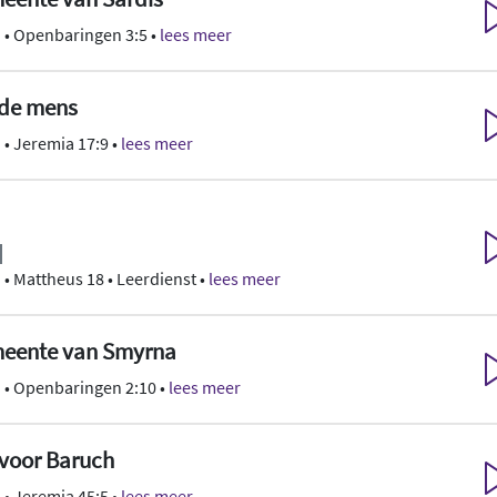
n
• Openbaringen 3:5 •
lees meer
de mens
n
• Jeremia 17:9 •
lees meer
n
• Mattheus 18 • Leerdienst •
lees meer
meente van Smyrna
n
• Openbaringen 2:10 •
lees meer
voor Baruch
n
• Jeremia 45:5 •
lees meer