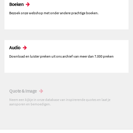
Boeken
Bezoek onze webshop met onder andere prachtige boeken.
Audio
Download en luister preken uit ons archief van meer dan 7.000 preken
Quote & Image
Neem een kijkje in onze database van inspirerende quotes en laat je
aansporen en bemoedigen.