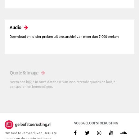
Audio
Download en luister preken uit ons archief van meer dan 7.000 preken
Quote & Image
Neem een kijkje in onze database van inspirerende quotes en laat je
aansporen en bemoedigen.
VOLG GELOOFSTOERUSTING
Om God te verheerlijken, Jezus te
volgen en de naaste te dienen.