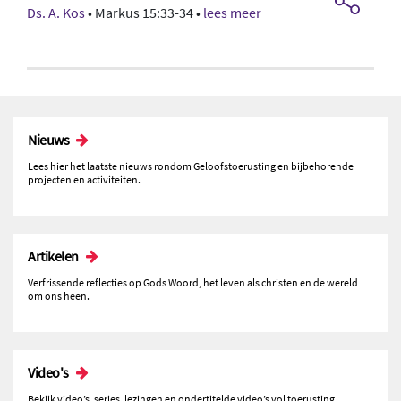
Ds. A. Kos
• Markus 15:33-34 •
lees meer
Nieuws
Lees hier het laatste nieuws rondom Geloofstoerusting en bijbehorende
projecten en activiteiten.
Artikelen
Verfrissende reflecties op Gods Woord, het leven als christen en de wereld
om ons heen.
Video's
Bekijk video’s, series, lezingen en ondertitelde video’s vol toerusting.