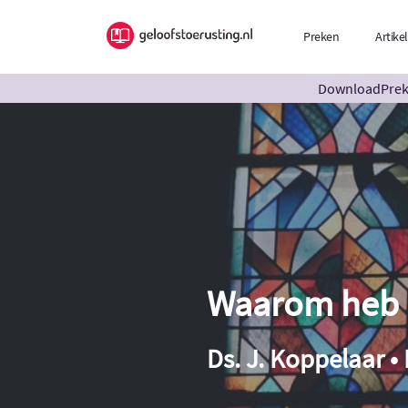
Preken
Artike
DownloadPreke
Waarom heb 
Ds. J. Koppelaar •