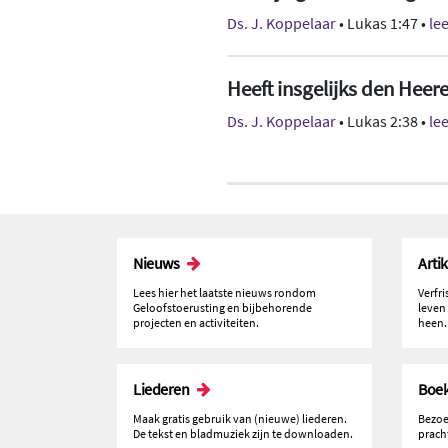
Ds. J. Koppelaar
• Lukas 1:47 •
le
Heeft insgelijks den Heer
Ds. J. Koppelaar
• Lukas 2:38 •
le
Nieuws
Arti
Lees hier het laatste nieuws rondom
Verfr
Geloofstoerusting en bijbehorende
leven
projecten en activiteiten.
heen.
Liederen
Boe
Maak gratis gebruik van (nieuwe) liederen.
Bezoe
De tekst en bladmuziek zijn te downloaden.
prach