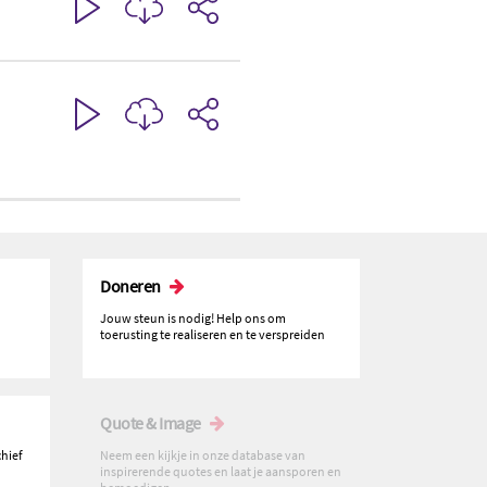
Doneren
Jouw steun is nodig! Help ons om
toerusting te realiseren en te verspreiden
Quote & Image
chief
Neem een kijkje in onze database van
inspirerende quotes en laat je aansporen en