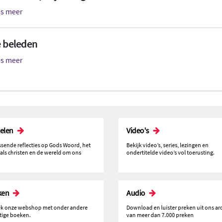
es meer
e beleden
es meer
kelen
Video's
issende reflecties op Gods Woord, het
Bekijk video’s, series, lezingen en
 als christen en de wereld om ons
ondertitelde video’s vol toerusting.
ken
Audio
k onze webshop met onder andere
Download en luister preken uit ons ar
tige boeken.
van meer dan 7.000 preken