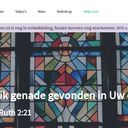
len
Video's
Meer
Webshop
Help ons!
n.nl is nog in ontwikkeling, fouten kunnen nog voorkomen.
Wilt 
ik genade gevonden in Uw
 Ruth 2:21