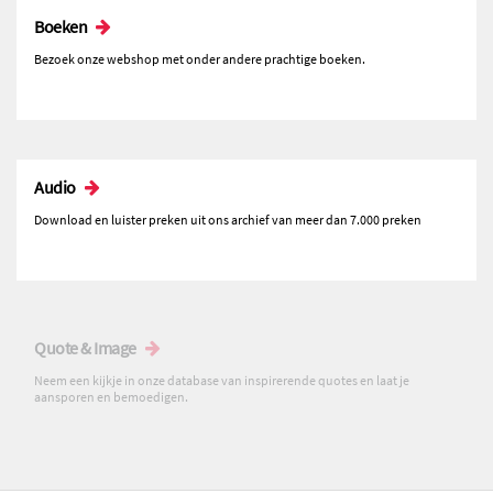
Boeken
Bezoek onze webshop met onder andere prachtige boeken.
Audio
Download en luister preken uit ons archief van meer dan 7.000 preken
Quote & Image
Neem een kijkje in onze database van inspirerende quotes en laat je
aansporen en bemoedigen.