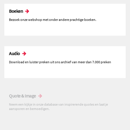
Boeken
Bezoek onze webshop met onder andere prachtige boeken.
Audio
Download en luister preken uit ons archief van meer dan 7.000 preken
Quote & Image
Neem een kijkje in onze database van inspirerende quotes en laat je
aansporen en bemoedigen.