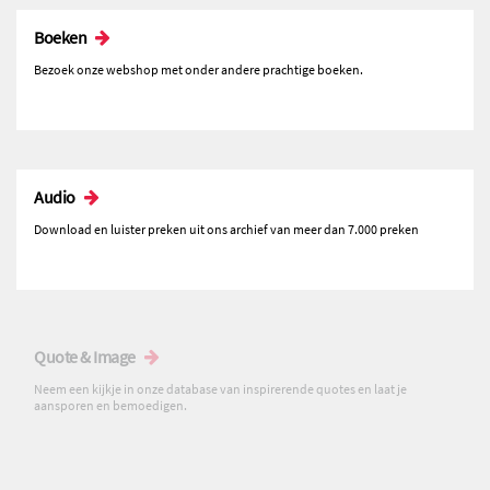
Boeken
Bezoek onze webshop met onder andere prachtige boeken.
Audio
Download en luister preken uit ons archief van meer dan 7.000 preken
Quote & Image
Neem een kijkje in onze database van inspirerende quotes en laat je
aansporen en bemoedigen.