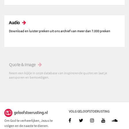
Audio
Download en luister preken uit ons archief van meer dan 7.000 preken
Quote & Image
Neem een kijkje in onze database van inspirerende quotes en laat je
aansporen en bemoedigen.
VOLG GELOOFSTOERUSTING
Om God te verheerlijken, Jezus te
volgen en de naaste te dienen.