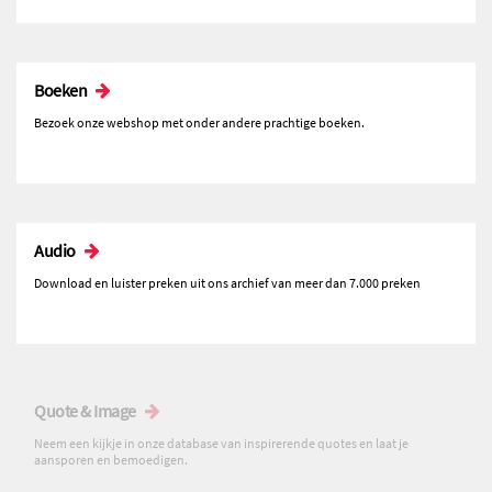
Boeken
Bezoek onze webshop met onder andere prachtige boeken.
Audio
Download en luister preken uit ons archief van meer dan 7.000 preken
Quote & Image
Neem een kijkje in onze database van inspirerende quotes en laat je
aansporen en bemoedigen.