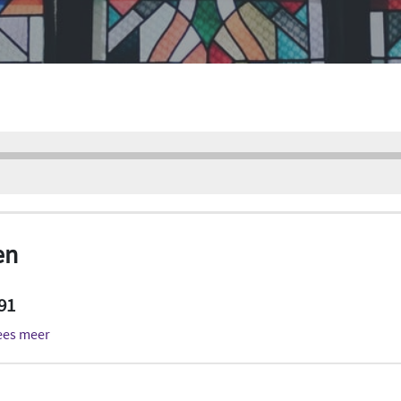
en
 91
ees meer