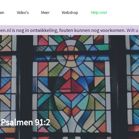
len
Video's
Meer
Webshop
Help ons!
n.nl is nog in ontwikkeling, fouten kunnen nog voorkomen.
Wilt 
• Psalmen 91:2