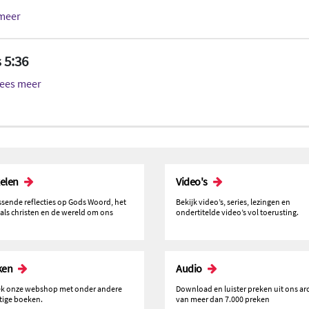
 meer
s 5:36
lees meer
kelen
Video's
issende reflecties op Gods Woord, het
Bekijk video’s, series, lezingen en
 als christen en de wereld om ons
ondertitelde video’s vol toerusting.
ken
Audio
k onze webshop met onder andere
Download en luister preken uit ons ar
tige boeken.
van meer dan 7.000 preken