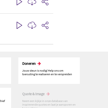
Doneren
Jouw steun is nodig! Help ons om
toerusting te realiseren en te verspreiden
Quote & Image
chief
Neem een kijkje in onze database van
inspirerende quotes en laat je aansporen en