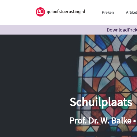
Preken
Artike
DownloadPreke
Schuilplaats
Prof. Dr. W. Balke 