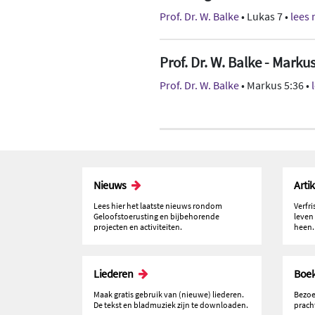
Prof. Dr. W. Balke
• Lukas 7 •
lees
Prof. Dr. W. Balke - Marku
Prof. Dr. W. Balke
• Markus 5:36 •
Nieuws
Arti
Lees hier het laatste nieuws rondom
Verfr
Geloofstoerusting en bijbehorende
leven
projecten en activiteiten.
heen.
Liederen
Boe
Maak gratis gebruik van (nieuwe) liederen.
Bezoe
De tekst en bladmuziek zijn te downloaden.
prach