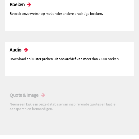
Boeken
Bezoek onze webshop met onder andere prachtige boeken.
Audio
Download en luister preken uit ons archief van meer dan 7.000 preken
Quote & Image
Neem een kijkje in onze database van inspirerende quotes en laat je
aansporen en bemoedigen.