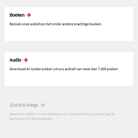
Boeken
Bezoek onze webshop met onder andere prachtige boeken.
Audio
Download en luister preken uit ons archief van meer dan 7.000 preken
Quote & Image
Neem een kijkje in onze database van inspirerende quotes en laat je
aansporen en bemoedigen.