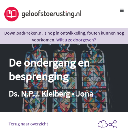
DownloadPreken.nl is nog in ontwikkeling, fouten kunnen nog
voorkomen.
Wilt u ze doorgeven?
De ondergang en
besprenging
Ds. N.P.J. Kleiberg • Jona
Terug naar overzicht