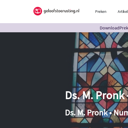
Preken
Artike
DownloadPreke
Ds. M. Pronk 
Ds. M. Pronk • Num