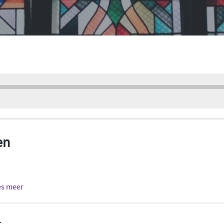
en
es meer
1