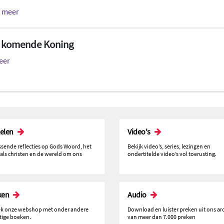
s meer
e komende Koning
eer
kelen
Video's
issende reflecties op Gods Woord, het
Bekijk video’s, series, lezingen en
 als christen en de wereld om ons
ondertitelde video’s vol toerusting.
ken
Audio
k onze webshop met onder andere
Download en luister preken uit ons ar
tige boeken.
van meer dan 7.000 preken