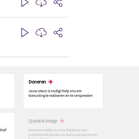
Doneren
Jouw steun is nodig! Help ons om
toerusting te realiseren en te verspreiden
Quote & Image
chief
Neem een kijkje in onze database van
inspirerende quotes en laat je aansporen en