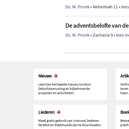
Ds. M. Pronk
• Nehemiah 11 •
lee
De adventsbelofte van d
Ds. M. Pronk
• Zacharia 9 •
lees m
Nieuws
Arti
Lees hier het laatste nieuws rondom
Verfr
Geloofstoerusting en bijbehorende
leven
projecten en activiteiten.
heen.
Liederen
Boe
Maak gratis gebruik van (nieuwe) liederen.
Bezoe
De tekst en bladmuziek zijn te downloaden.
prach