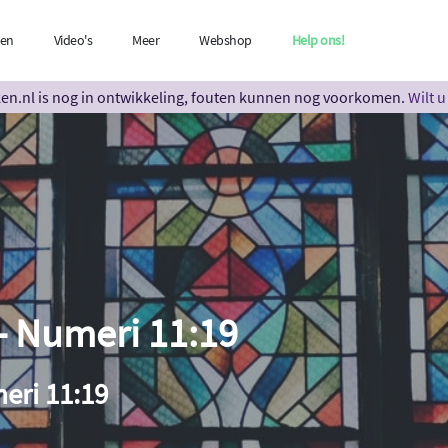
len
Video's
Meer
Webshop
Help ons!
n.nl is nog in ontwikkeling, fouten kunnen nog voorkomen.
Wilt 
- Numeri 11:19
eri 11:19