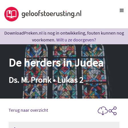
DownloadPreken.nl is nog in ontwikkeling, fouten kunnen nog
voorkomen.
Wilt u ze doorgeven?
De herders in Judea
Ds. M. Pronk • Lukas 2
Terug naar overzicht