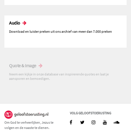
Audio
Download en luister preken uit ons archief van meer dan 7.000 preken
Quote & Image
Neem een kijkje in onze database van inspirerende quotes en laat je
aansporen en bemoedigen.
VOLG GELOOFSTOERUSTING
Om God te verheerlijken, Jezus te
volgen en de naaste te dienen.