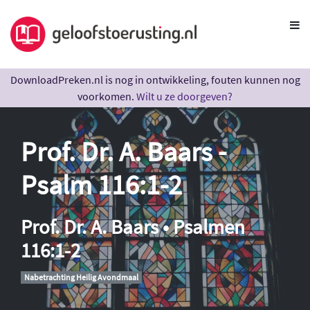
DownloadPreken.nl is nog in ontwikkeling, fouten kunnen nog
voorkomen.
Wilt u ze doorgeven?
Prof. Dr. A. Baars -
Psalm 116:1-2
Prof. Dr. A. Baars • Psalmen
116:1-2
Nabetrachting Heilig Avondmaal