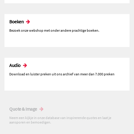
Boeken
Bezoek onze webshop met onder andere prachtige boeken.
Audio
Download en luister preken uit ons archief van meer dan 7.000 preken
Quote & Image
Neem een kijkje in onze database van inspirerende quotes en laat je
aansporen en bemoedigen.