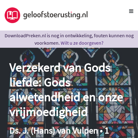
DownloadPreken.nl is nog in ontwikkeling, fouten kunnen nog
voorkomen.
Wilt u ze doorgeven?
Verzekerd van Gods
liefde: Gods
alwetendheid en onze
vrijmoedigheid
Ds. J. (Hans) van Vulpen • 1