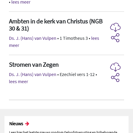
•
lees meer
Ambten in de kerk van Christus (NGB
30 & 31)
Ds. J. (Hans) van Vulpen
• 1 Timotheus 3 •
lees
meer
Stromen van Zegen
Ds. J. (Hans) van Vulpen
• Ezechiel vers 1-12 •
lees meer
Nieuws
Lees hier het laatste nieuws rondom Geloofstoerusting en bijbehorende